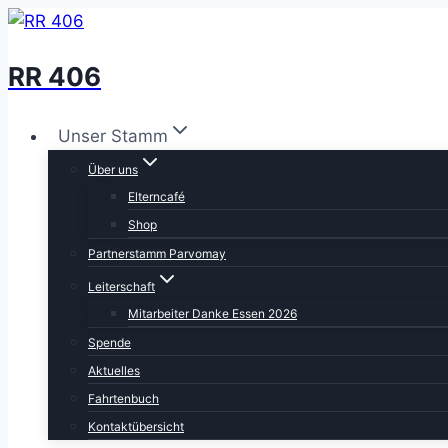
Zum
Inhalt
RR 406
springen
Unser Stamm
Über uns
Elterncafé
Shop
Partnerstamm Parvomay
Leiterschaft
Mitarbeiter Danke Essen 2026
Spende
Aktuelles
Fahrtenbuch
Kontaktübersicht