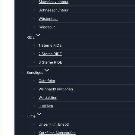
Skandinavientour
Schneeschuhtour
Wüstentour
Segeltour
RIDE
1 Sterne RIDE
2 Sterne RIDE
3 Sterne RIDE
Sonstiges
Osterfeier
Weihnachtsaktionen
Waldaktion
Jubiläen
Filme
Unser Film: Erlebt!
Kurzfilme Altersstufen