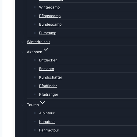
Wintercamp
Pfingstcamp
Bundescamp
Eurocamp
Winterfreizeit
Aktionen
Entdecker
Forscher
Kundschafter
Pfadfinder
Pfadranger
Touren
Alpintour
Kanutour
Fahrradtour