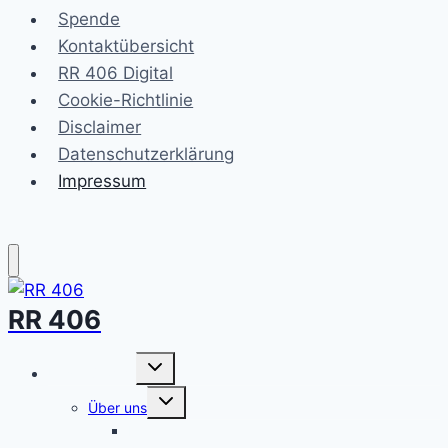
Spende
Kontaktübersicht
RR 406 Digital
Cookie-Richtlinie
Disclaimer
Datenschutzerklärung
Impressum
RR 406
Untermenü
Unser Stamm
umschalten
Untermenü
Über uns
umschalten
Elterncafé