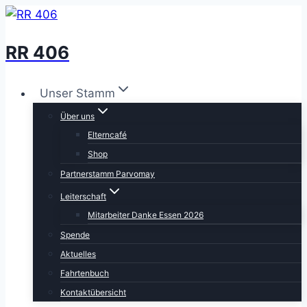
Zum
Inhalt
RR 406
springen
Unser Stamm
Über uns
Elterncafé
Shop
Partnerstamm Parvomay
Leiterschaft
Mitarbeiter Danke Essen 2026
Spende
Aktuelles
Fahrtenbuch
Kontaktübersicht