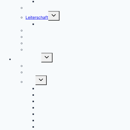
Shop
Partnerstamm Parvomay
Untermenü
Leiterschaft
umschalten
Mitarbeiter Danke Essen 2026
Spende
Aktuelles
Fahrtenbuch
Kontaktübersicht
Untermenü
Royal Rangers
umschalten
Geschichte
Grundsätze
Untermenü
Links
umschalten
Royal Rangers Bundeshomepage
Royal Rangers Shop
Royal Rangers Germany – YouTube
Royal Rangers 406 – YouTube
Arche Tübingen
Royal Rangers Stamm 604
Royal Rangers Stamm 614