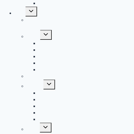
Royal Rangers Stamm 624
Untermenü
Bilder
umschalten
Hinweis: Weitere Bilder werden nach und nach
hinzugefügt
Untermenü
Camps
umschalten
Sommercamp
Wintercamp
Pfingstcamp
Bundescamp
Eurocamp
Winterfreizeit
Untermenü
Aktionen
umschalten
Entdecker
Forscher
Kundschafter
Pfadfinder
Pfadranger
Untermenü
Touren
umschalten