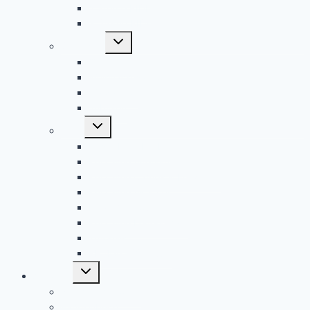
2 Sterne RIDE
3 Sterne RIDE
Untermenü
Sonstiges
umschalten
Osterfeier
Weihnachtsaktionen
Waldaktion
Jubiläen
Untermenü
Filme
umschalten
Unser Film: Erlebt!
Kurzfilme Altersstufen
Kurzfilme Camps & Freizeiten
Kurzfilme Aktionen
Kurzfilme Touren
Kurzfilme Leiterschaft
Tutorials
RR 406 – YouTube
Untermenü
Aktionen
umschalten
Nächste Aktionen
Fahrtenbuch