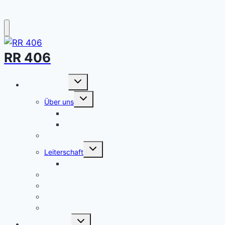
RR 406
Untermenü
Unser Stamm
umschalten
Untermenü
Über uns
umschalten
Elterncafé
Shop
Partnerstamm Parvomay
Untermenü
Leiterschaft
umschalten
Mitarbeiter Danke Essen 2026
Spende
Aktuelles
Fahrtenbuch
Kontaktübersicht
Untermenü
Royal Rangers