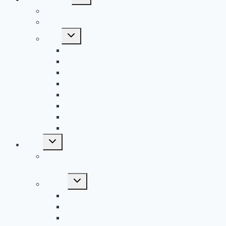
umschalten
Geschichte
Grundsätze
Untermenü
Links
umschalten
Royal Rangers Bundeshomepage
Royal Rangers Shop
Royal Rangers Germany – YouTube
Royal Rangers 406 – YouTube
Arche Tübingen
Royal Rangers Stamm 604
Royal Rangers Stamm 614
Royal Rangers Stamm 624
Untermenü
Bilder
umschalten
Hinweis: Weitere Bilder werden nach und nach
hinzugefügt
Untermenü
Camps
umschalten
Sommercamp
Wintercamp
Pfingstcamp