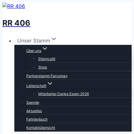
Zum
Inhalt
RR 406
springen
Unser Stamm
Über uns
Elterncafé
Shop
Partnerstamm Parvomay
Leiterschaft
Mitarbeiter Danke Essen 2026
Spende
Aktuelles
Fahrtenbuch
Kontaktübersicht