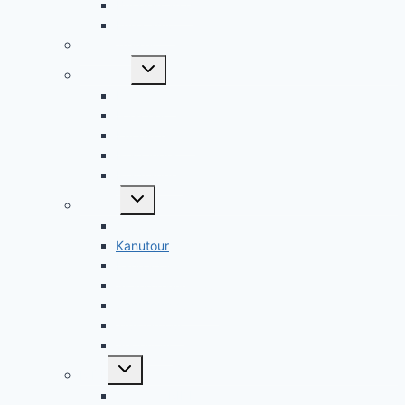
Bundescamp
Eurocamp
Winterfreizeit
Untermenü
Aktionen
umschalten
Entdecker
Forscher
Kundschafter
Pfadfinder
Pfadranger
Untermenü
Touren
umschalten
Alpintour
Kanutour
Fahrradtour
Skandinavientour
Schneeschuhtour
Wüstentour
Segeltour
Untermenü
RIDE
umschalten
1 Sterne RIDE