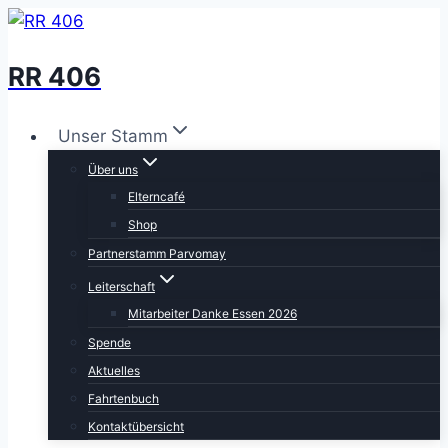
Zum
Inhalt
RR 406
springen
Unser Stamm
Über uns
Elterncafé
Shop
Partnerstamm Parvomay
Leiterschaft
Mitarbeiter Danke Essen 2026
Spende
Aktuelles
Fahrtenbuch
Kontaktübersicht