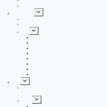
Fahrtenbuch
Kontaktübersicht
Untermenü
Royal Rangers
umschalten
Geschichte
Grundsätze
Untermenü
Links
umschalten
Royal Rangers Bundeshomepage
Royal Rangers Shop
Royal Rangers Germany – YouTube
Royal Rangers 406 – YouTube
Arche Tübingen
Royal Rangers Stamm 604
Royal Rangers Stamm 614
Royal Rangers Stamm 624
Untermenü
Bilder
umschalten
Hinweis: Weitere Bilder werden nach und nach
hinzugefügt
Untermenü
Camps
umschalten
Sommercamp