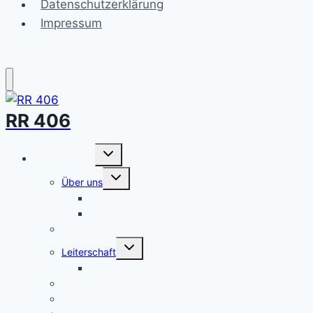
Datenschutzerklärung
Impressum
RR 406
Untermenü
Unser Stamm
umschalten
Untermenü
Über uns
umschalten
Elterncafé
Shop
Partnerstamm Parvomay
Untermenü
Leiterschaft
umschalten
Mitarbeiter Danke Essen 2026
Spende
Aktuelles