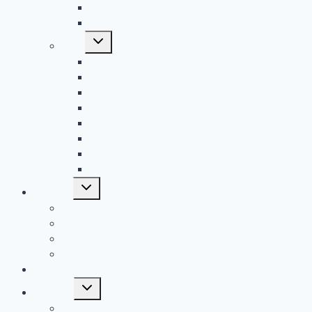
Waldaktion
Jubiläen
Untermenü
Filme
umschalten
Unser Film: Erlebt!
Kurzfilme Altersstufen
Kurzfilme Camps & Freizeiten
Kurzfilme Aktionen
Kurzfilme Touren
Kurzfilme Leiterschaft
Tutorials
RR 406 – YouTube
Untermenü
Aktionen
umschalten
Nächste Aktionen
Fahrtenbuch
Anmeldungen
Infozettel
Downloads
Untermenü
Kalender
umschalten
Teilnehmer Kalender