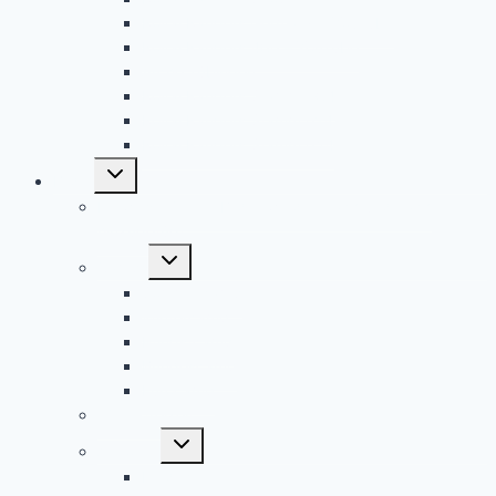
Royal Rangers Germany – YouTube
Royal Rangers 406 – YouTube
Arche Tübingen
Royal Rangers Stamm 604
Royal Rangers Stamm 614
Royal Rangers Stamm 624
Untermenü
Bilder
umschalten
Hinweis: Weitere Bilder werden nach und nach
hinzugefügt
Untermenü
Camps
umschalten
Sommercamp
Wintercamp
Pfingstcamp
Bundescamp
Eurocamp
Winterfreizeit
Untermenü
Aktionen
umschalten
Entdecker