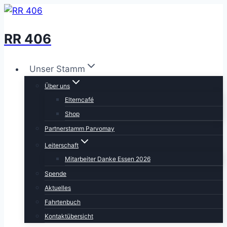
Zum
Inhalt
RR 406
springen
Unser Stamm
Über uns
Elterncafé
Shop
Partnerstamm Parvomay
Leiterschaft
Mitarbeiter Danke Essen 2026
Spende
Aktuelles
Fahrtenbuch
Kontaktübersicht