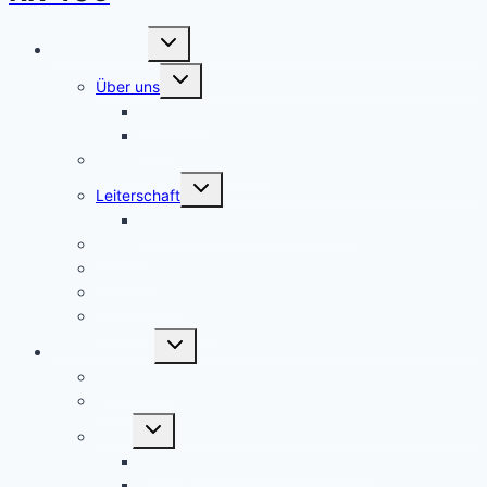
Untermenü
Unser Stamm
umschalten
Untermenü
Über uns
umschalten
Elterncafé
Shop
Partnerstamm Parvomay
Untermenü
Leiterschaft
umschalten
Mitarbeiter Danke Essen 2026
Spende
Aktuelles
Fahrtenbuch
Kontaktübersicht
Untermenü
Royal Rangers
umschalten
Geschichte
Grundsätze
Untermenü
Links
umschalten
Royal Rangers Bundeshomepage
Royal Rangers Shop